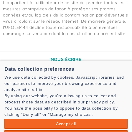
Il appartient à l'utilisateur de ce site de prendre toutes les
mesures appropriées de façon à protéger ses propres
données et/ou logiciels de la contamination par d'éventuels
virus circulant sur le réseau Internet. De manière générale,
l'UFOLEP 44 décline toute responsabilité à un éventuel
dommage survenu pendant la consultation du présent site.
NOUS ÉCRIRE
Data collection preferences
2A rue de Madrid
44041 Nantes
We use data collected by cookies, Javascript libraries and
our partners to improve your browsing experience and
NOUS CONTACTER
analyze site traffic.
By using our website, you're allowing us to collect and
Tél. :
02.51.86.33.34
process those data as described in our privacy policy.
Mail :
cd.44@ufolep.org
You have the possibility to oppose to data collection by
clicking "Deny all" or "Manage my choices".
NOUS SUIVRE
Accept all