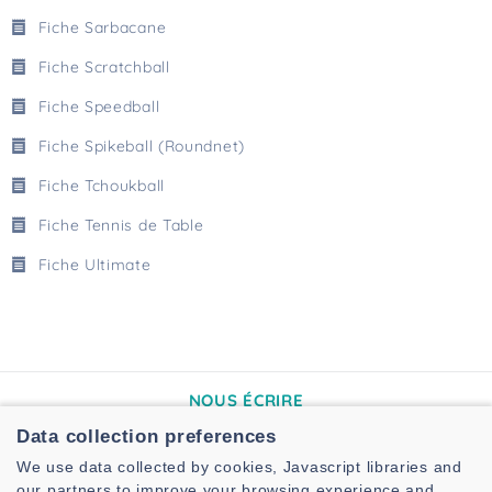
Fiche Sarbacane
Fiche Scratchball
Fiche Speedball
Fiche Spikeball (Roundnet)
Fiche Tchoukball
Fiche Tennis de Table
Fiche Ultimate
NOUS ÉCRIRE
Data collection preferences
2A rue de Madrid
44041 Nantes
We use data collected by cookies, Javascript libraries and
our partners to improve your browsing experience and