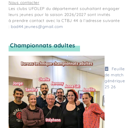
Nous contacter
Les clubs UFOLEP du département souhaitant engager
leurs jeunes pour la saison 2026/2027 sont invités
à prendre contact avec la CTBJ 44 à l’adresse suivante
:
bad44.jeunes@gmail.com
Championnats adultes
Feuille
de match
générique
25 26